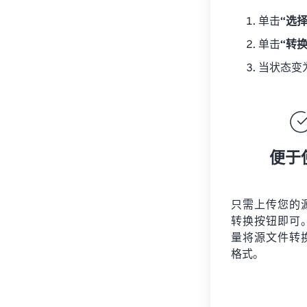
单击
“选
单击
“转
当状态变
便于
只需上传您的
转换按钮即可
量将
源文件
转
格式。