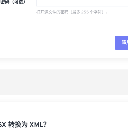
密码（可选）
打开源文件的密码（最多 255 个字符）。
适
重
从
另
SX 转换为 XML？