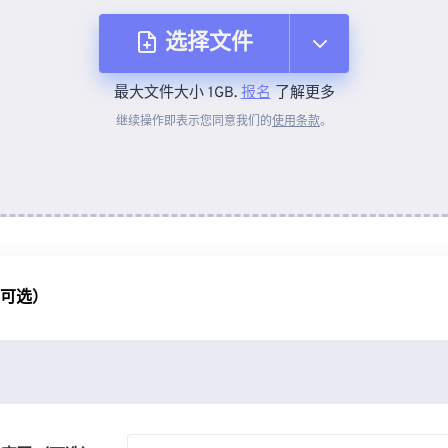
选择文件
最大文件大小 1GB.
报名
了解更多
从设备
继续操作即表示您同意我们的
使用条款
。
来自 Dropbox
来自 Google Drive
（可选）
从 OneDrive
来自网址