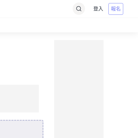
登入
報名