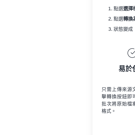
點選
選擇
點選
轉換
狀態變成
易於
只需上傳來源
擊轉換按鈕即
批次將原始檔
格式。