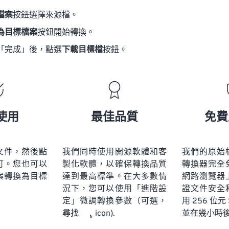
檔案
按鈕選擇來源檔。
為目標檔案
按鈕開始轉換。
「完成」後，點選
下載目標檔
按鈕。
使用
最佳品質
免費
文件，然後點
我們同時使用開源軟體和客
我們的原始
可。您也可以
製化軟體，以確保轉換品質
轉換器完全
案轉換為目標
達到最高標準。在大多數情
網路瀏覽器
況下，您可以使用「進階設
證文件安全
定」微調轉換參數（可選，
用 256 位元
並在幾小時
尋找
icon).