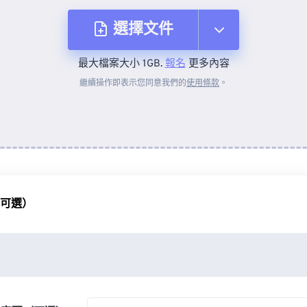
選擇文件
最大檔案大小 1GB.
報名
更多內容
來自裝置
繼續操作即表示您同意我們的
使用條款
。
來自 Dropbox
來自 Google 雲端硬碟
（可選）
來自 OneDrive
來自網址