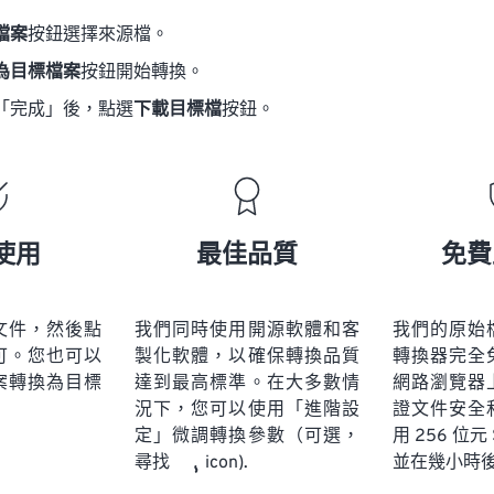
檔案
按鈕選擇來源檔。
為目標檔案
按鈕開始轉換。
「完成」後，點選
下載目標檔
按鈕。
使用
最佳品質
免費
文件，然後點
我們同時使用開源軟體和客
我們的原始
可。您也可以
製化軟體，以確保轉換品質
轉換器完全
案轉換為目標
達到最高標準。在大多數情
網路瀏覽器
況下，您可以使用「進階設
證文件安全
定」微調轉換參數（可選，
用 256 位元
並在幾小時
尋找
icon).