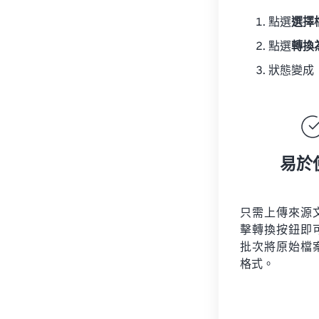
點選
選擇
點選
轉換
狀態變成
易於
只需上傳來源
擊轉換按鈕即
批次將原始檔
格式。