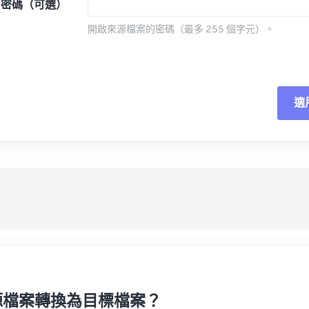
密碼（可選）
開啟來源檔案的密碼（最多 255 個字元）。
適
重
應
另
源檔案轉換為目標檔案？