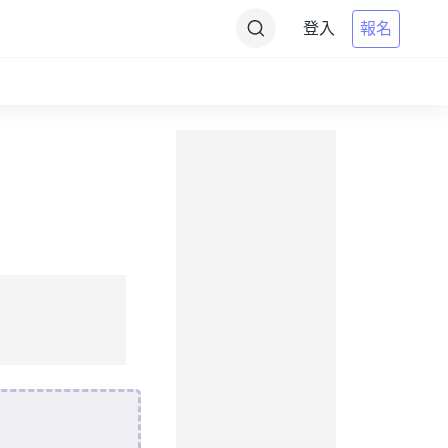
登入
報名