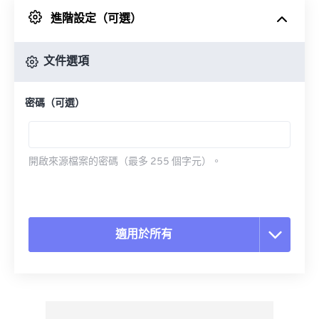
進階設定（可選）
來自 Google 雲端硬碟
文件選項
來自 OneDrive
密碼（可選）
來自網址
開啟來源檔案的密碼（最多 255 個字元）。
適用於所有
重置所有選項
應用預設