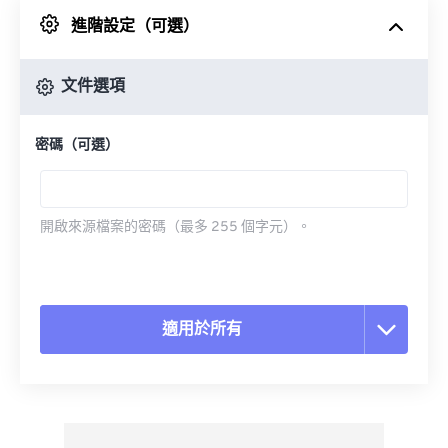
進階設定（可選）
來自 Google 雲端硬碟
文件選項
來自 OneDrive
密碼（可選）
來自網址
開啟來源檔案的密碼（最多 255 個字元）。
適用於所有
重置所有選項
應用預設