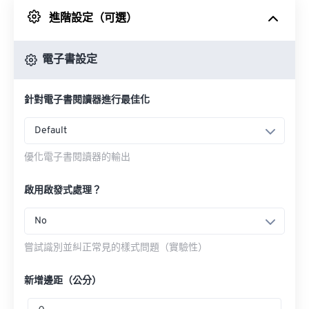
進階設定（可選）
來自 Google 雲端硬碟
電子書設定
來自 OneDrive
針對電子書閱讀器進行最佳化
來自網址
Default
優化電子書閱讀器的輸出
啟用啟發式處理？
No
嘗試識別並糾正常見的樣式問題（實驗性）
新增邊距（公分）