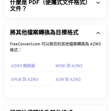
什麼是 PDF（便攜式文件格式）
文件？
便攜式文件格式 (PDF) 是一種通用文件格式，它兼具
文字文件和圖像的特性，使其成為當今最常用的文件
將其他檔案轉換為目標格式
類型之一。 PDF 如此受歡迎的原因在於它可以保留
文件的原始格式。 PDF 檔案在任何裝置或作業系統
上看起來都完全一樣。
FreeConvert.com 可以將您的其他檔案轉換為 AZW3
格式：
如何開啟 PDF 檔案？
AZW3 轉換器
MOBI 到 AZW3
大多數人在需要開啟 PDF 檔案時會直接使用
Adobe
EPUB 到 AZW3
AZW 到 AZW3
Acrobat Reader
。 Adobe 創建了 PDF 標準，其程序
無疑是目前最
流行的免費 PDF 閱讀器
。