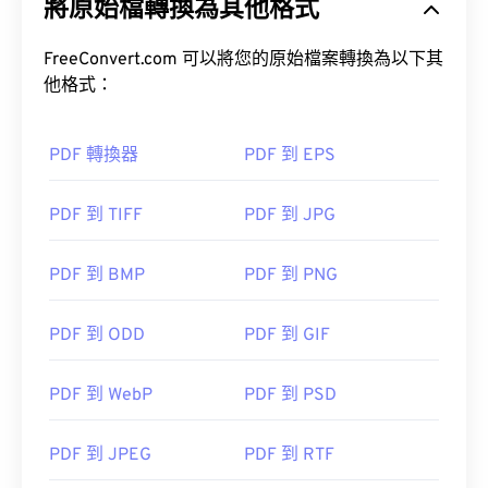
將原始檔轉換為其他格式
大多數網頁瀏覽器，如 Chrome 和 Firefox，都能直
接開啟 PDF 檔案。你可能需要也可能不需要插件或
FreeConvert.com 可以將您的原始檔案轉換為以下其
擴充程序，但當你點擊線上 PDF 連結時，能夠自動
他格式：
開啟 PDF 檔案非常方便。如果你想要更高級的功
能，我強烈推薦
SumatraPDF
或
MuPDF
。
PDF 轉換器
PDF 到 EPS
PDF 到 TIFF
PDF 到 JPG
開發者：
ISO
PDF 到 BMP
PDF 到 PNG
初始發布日期：
1993年6月15日
實用連結：
PDF 到 ODD
PDF 到 GIF
https://en.wikipedia.org/wiki/Portable_Document_Form
https://acrobat.adobe.com/us/en/why-
PDF 到 WebP
PDF 到 PSD
adobe/about-adobe-pdf.html
PDF 到 JPEG
PDF 到 RTF