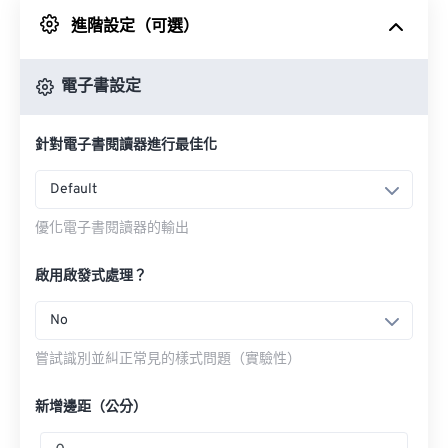
進階設定（可選）
來自 Google 雲端硬碟
電子書設定
來自 OneDrive
針對電子書閱讀器進行最佳化
來自網址
Default
優化電子書閱讀器的輸出
啟用啟發式處理？
No
嘗試識別並糾正常見的樣式問題（實驗性）
新增邊距（公分）