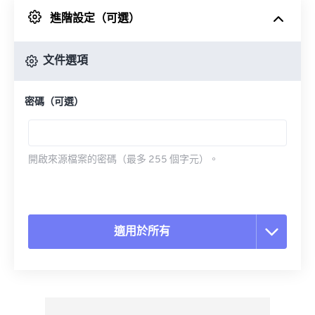
進階設定（可選）
來自 Google 雲端硬碟
文件選項
來自 OneDrive
密碼（可選）
來自網址
開啟來源檔案的密碼（最多 255 個字元）。
適用於所有
重置所有選項
應用預設