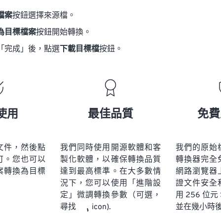
檔案
按鈕選擇來源檔。
為目標檔案
按鈕開始轉換。
「完成」後，點選
下載目標檔
按鈕。
使用
最佳品質
免費
文件，然後點
我們同時使用開源軟體和客
我們的原始
可。您也可以
製化軟體，以確保轉換品質
轉換器完全
案轉換為目標
達到最高標準。在大多數情
網路瀏覽器
況下，您可以使用「進階設
證文件安全
定」微調轉換參數（可選，
用 256 位元
並在幾小時
尋找
icon).