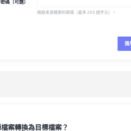
密碼（可選）
開啟來源檔案的密碼（最多 255 個字元）。
適
重
應
另
源檔案轉換為目標檔案？