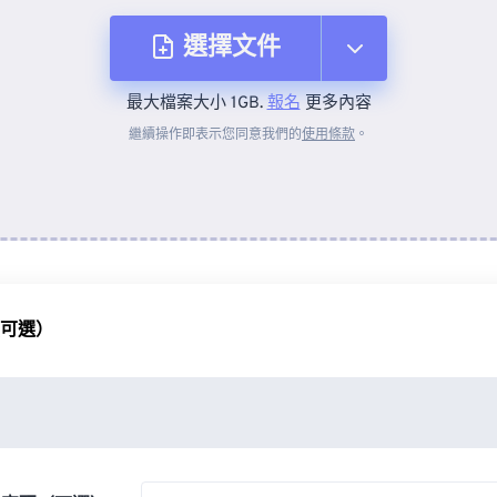
選擇文件
最大檔案大小 1GB.
報名
更多內容
來自裝置
繼續操作即表示您同意我們的
使用條款
。
來自 Dropbox
來自 Google 雲端硬碟
（可選）
來自 OneDrive
來自網址