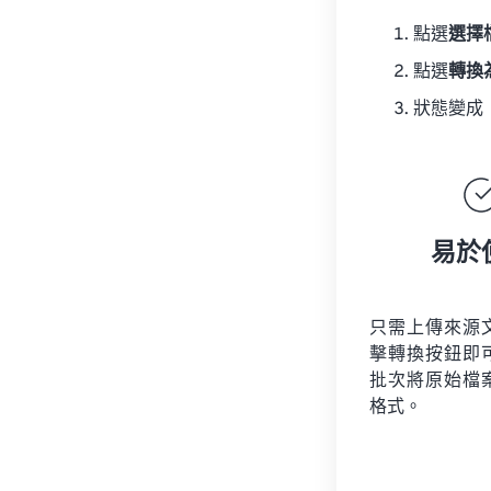
點選
選擇
點選
轉換
狀態變成
易於
只需上傳來源
擊轉換按鈕即
批次將原始檔
格式。