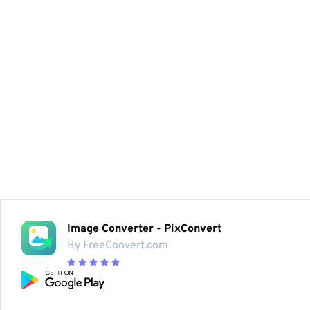
Image Converter - PixConvert
By FreeConvert.com