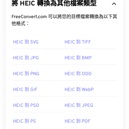
將 HEIC 轉換為其他檔案類型
要優勢在於，它比 JPEG (JPG) 佔用空間更小，且影
像品質絲毫不減。
FreeConvert.com 可以將您的目標檔案轉換為以下其
高效視訊編碼 (HEVC)
他格式：
如何開啟 HEIC 檔案？
HEIC 到 SVG
HEIC 到 TIFF
HEIC 檔案預設在
Apple iOS
及相關應用程式和作業系
統中打開，例如
macOS
、
macOS
、
macOS High
HEIC 到 JPG
HEIC 到 BMP
Sierra
、
Apple iOS
。
Apple Photos
Android OS
HEIC 到 PNG
HEIC 到 ODD
Zoner Photo
Studio
HEIC 到 GIF
HEIC 到 WebP
開啟 HEIC 檔案的最佳替代方案是
XnView MP
，它支
援跨平台運行。
HEIC 到 PSD
HEIC 到 JPEG
開發者：
運動影像專家小組 (MPEG)
初始發布：
2013
HEIC 到 PS
HEIC 到 PDF