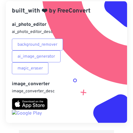
built_with
❤️
來自 Google 雲端硬碟
by
FreeConvert
ai_photo_editor
來自 OneDrive
ai_photo_editor_desc
background_remover
來自網址
ai_image_generator
magic_eraser
image_converter
image_converter_desc