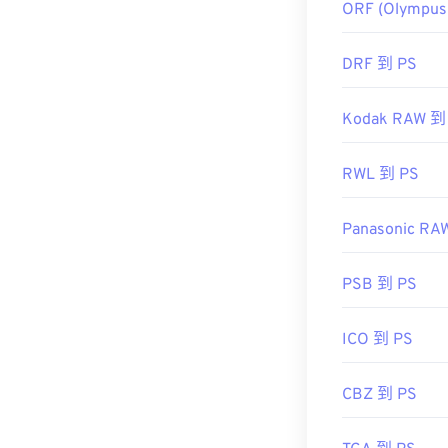
ORF (Olympus
DRF 到 PS
Kodak RAW 到
RWL 到 PS
Panasonic RA
PSB 到 PS
ICO 到 PS
CBZ 到 PS