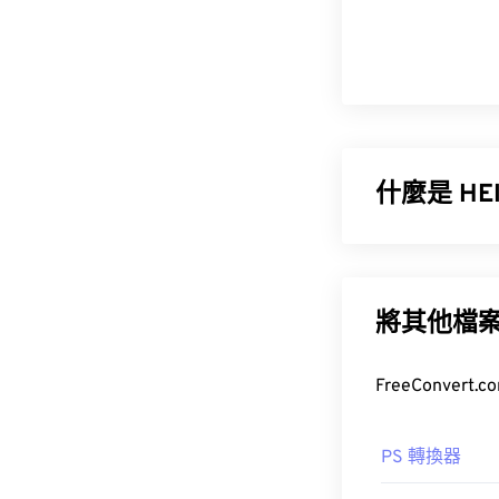
什麼是 H
高效影像編碼 (H
HEIC 的主要
將其他檔
如何開啟 H
HEIC 檔案預設
High Sierra
、
A
PS 轉換器
Apple Photos