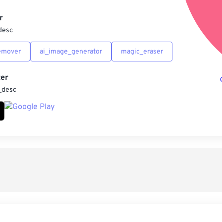
另
r
desc
emover
ai_image_generator
magic_eraser
er
_desc