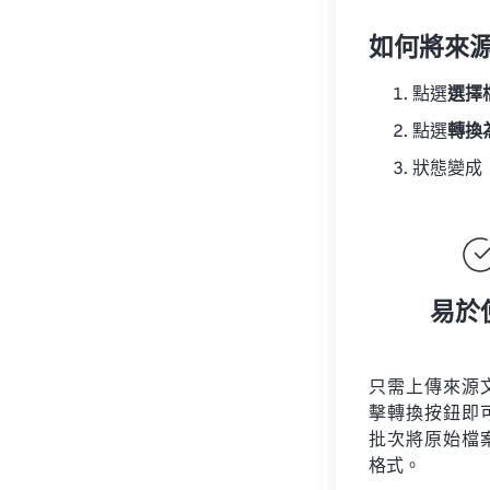
如何將來
點選
選擇
點選
轉換
狀態變成
易於
只需上傳來源
擊轉換按鈕即
批次將原始檔
格式。