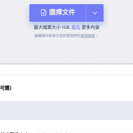
選擇文件
最大檔案大小 1GB.
報名
更多內容
來自裝置
繼續操作即表示您同意我們的
使用條款
。
來自 Dropbox
來自 Google 雲端硬碟
（可選）
來自 OneDrive
來自網址