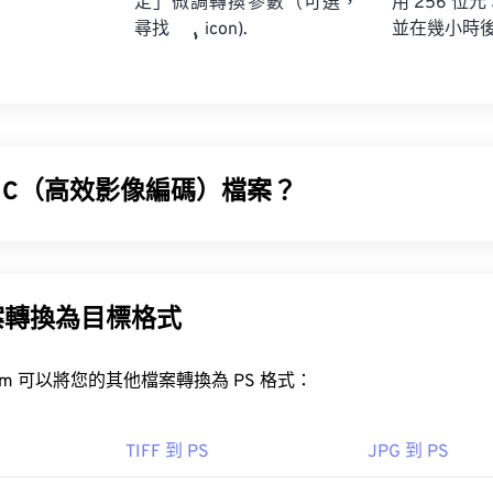
定」微調轉換參數（可選，
用 256 位元
並在幾小時
尋找
icon).
EIC（高效影像編碼）檔案？
EIC) 是 HEIF 的變體，蘋果公司在 2017 年發布
iOS 11
時採用了
優勢在於，它比 JPEG (JPG) 佔用空間更小，且影像品質絲毫不減
案轉換為目標格式
高效視訊編碼 (HEVC)
EIC 檔案？
FreeConvert.com 可以將您的其他檔案轉換為 PS 格式：
在
Apple iOS
及相關應用程式和作業系統中打開，例如
macOS
、
m
pple iOS
。
TIFF 到 PS
JPG 到 PS
Android OS