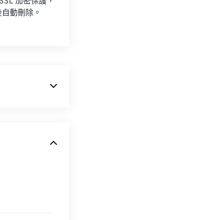
 SSL 加密保護，
後自動刪除。
這種格式。
。
acOS
、
macOS
Zoner