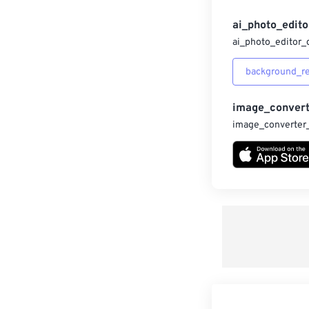
ai_photo_edito
ai_photo_editor_
background_r
image_convert
image_converter