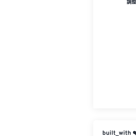
調
built_with
❤