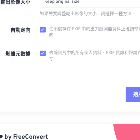
Keep original size
整輸出影像大小
如果需要調整輸出影像的大小，請選擇一種方法。
使用儲存在 EXIF 中的重力感測器資料正確調
自動定向
向。
去除圖片中的所有個人資料、EXIF 資訊和評論
剝離元數據
寸
適
重
應
️
by
FreeConvert