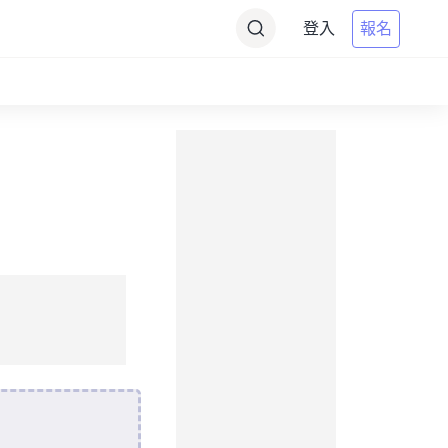
登入
報名