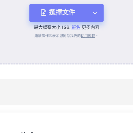
選擇文件
最大檔案大小 1GB.
報名
更多內容
來自裝置
繼續操作即表示您同意我們的
使用條款
。
來自 Dropbox
來自 Google 雲端硬碟
來自 OneDrive
來自網址