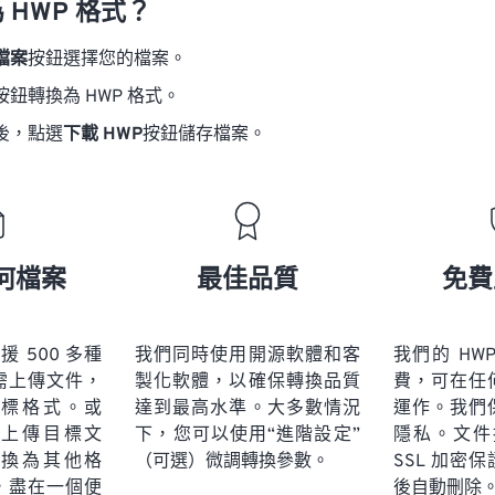
 HWP 格式？
檔案
按鈕選擇您的檔案。
按鈕轉換為 HWP 格式。
後，點選
下載 HWP
按鈕儲存檔案。
何檔案
最佳品質
免費
 支援 500 多種
我們同時使用開源軟體和客
我們的 HW
需上傳文件，
製化軟體，以確保轉換品質
費，可在任
標格式。或
達到最高水準。大多數情況
運作。我們
上傳目標文
下，您可以使用“進階設定”
隱私。文件採
換為其他格
（可選）微調轉換參數。
SSL 加密
，盡在一個便
後自動刪除