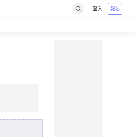
登入
報名