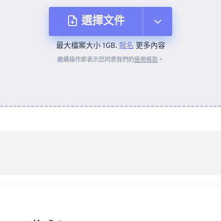
選擇文件
最大檔案大小 1GB.
報名
更多內容
來自裝置
繼續操作即表示您同意我們的
使用條款
。
來自 Dropbox
來自 Google 雲端硬碟
來自 OneDrive
來自網址