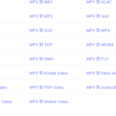
MPV 到 WAV
MPV 到 ALAC
式與檔案關聯起來。將檔案重新命名為 MPG 副檔名也可能有
包括：
VLC 媒體播放器
、
Eltima Elmedia Player
、
CyberLink Pow
erXtreme Media Player
。
MPV 到 MP3
MPV 到 AAC
MPV 到 OGV
MPV 到 MP4
yer 與 MPlayer2 開發者社群
13年
MPV 到 3GP
MPV 到 WEBM
MPV 到 WMV
MPV 到 FLV
ipedia.org/wiki/Mpv_(media_player)
MPV 到 Kindle Video
MPV 到 Xbox Vi
ideo
MPV 到 PSP Video
MPV 到 Android
 Video
MPV 到 Mobile Video