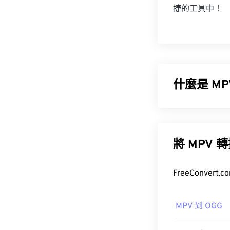
捷的工具中！
什麼是 M
MPEG 基本串
平台上運行。
將 MP
FreeConve
如何開啟 M
MPV 到 OGG
播放 MPV 
如果雙擊不起作