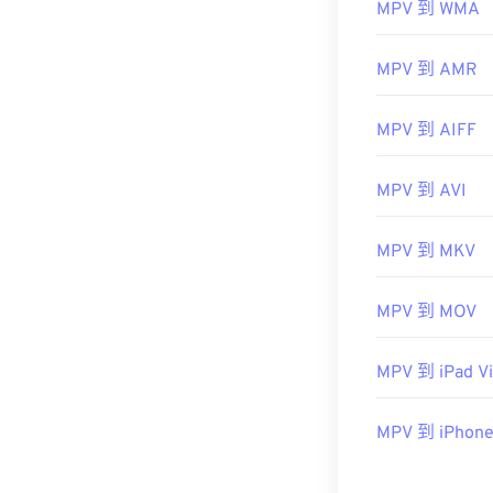
MPV 到 WMA
將正確的應用程
適用的播放器
PentaLoop Play
MPV 到 AMR
MPV 到 AIFF
開發者：
MPla
初始版本：
20
MPV 到 AVI
有用的連結：
MPV 到 MKV
https://en.wik
https://mpv.io/
MPV 到 MOV
MPV 到 iPad V
MPV 到 iPhone