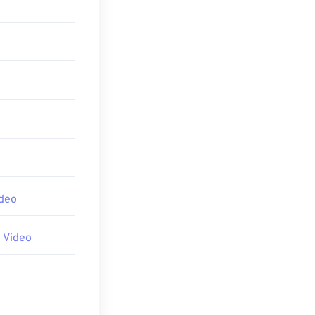
所幫助。其他可能
erDVD 17
或
deo
 Video