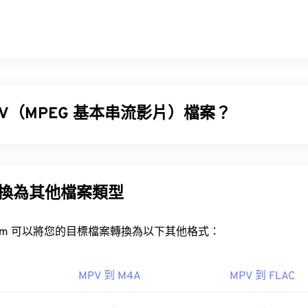
PV（MPEG 基本串流影片）檔案？
流影片 (MPV) 是一款免費開源的媒體播放器軟體，可在包括
Andr
V 轉換為其他檔案類型
OSC
rt.com 可以將您的目標檔案轉換為以下其他格式：
PV 檔案？
MPV 到 M4A
MPV 到 FLAC
檔案的最佳方式是使用
MPV 播放器
。
用，請嘗試使用下列方法之一開啟檔案。在 Windows 系統中