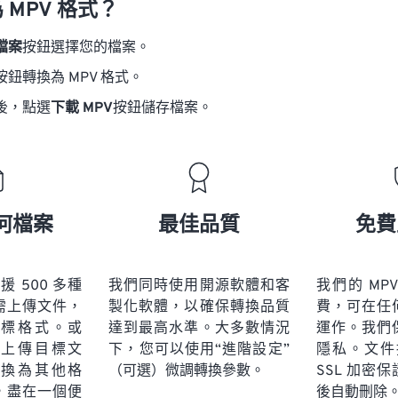
 MPV 格式？
檔案
按鈕選擇您的檔案。
按鈕轉換為 MPV 格式。
後，點選
下載 MPV
按鈕儲存檔案。
何檔案
最佳品質
免費
 支援 500 多種
我們同時使用開源軟體和客
我們的 MP
需上傳文件，
製化軟體，以確保轉換品質
費，可在任
標格式。或
達到最高水準。大多數情況
運作。我們
上傳目標文
下，您可以使用“進階設定”
隱私。文件採
換為其他格
（可選）微調轉換參數。
SSL 加密
，盡在一個便
後自動刪除