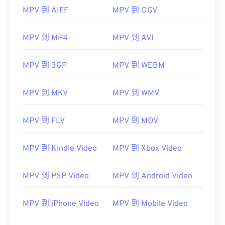
MPV 到 AIFF
MPV 到 OGV
00
00
00
00
00
00
00
00
MPV 到 MP4
MPV 到 AVI
00
00
00
00
00
00
00
00
MPV 到 3GP
MPV 到 WEBM
01
01
01
01
01
01
01
01
MPV 到 MKV
MPV 到 WMV
02
02
02
02
02
02
02
02
03
03
03
03
03
03
03
03
MPV 到 FLV
MPV 到 MOV
04
04
04
04
04
04
04
04
MPV 到 Kindle Video
MPV 到 Xbox Video
05
05
05
05
05
05
05
05
06
06
06
06
06
06
06
06
MPV 到 PSP Video
MPV 到 Android Video
07
07
07
07
07
07
07
07
08
08
08
08
08
08
08
08
MPV 到 iPhone Video
MPV 到 Mobile Video
09
09
09
09
09
09
09
09