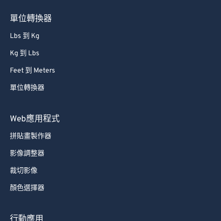
76
76
單位轉換器
77
77
Lbs 到 Kg
78
78
Kg 到 Lbs
79
79
Feet 到 Meters
80
80
單位轉換器
81
81
82
82
Web應用程式
83
83
拼貼畫製作器
84
84
影像調整器
85
85
裁切影像
86
86
顏色選擇器
87
87
88
88
行動應用