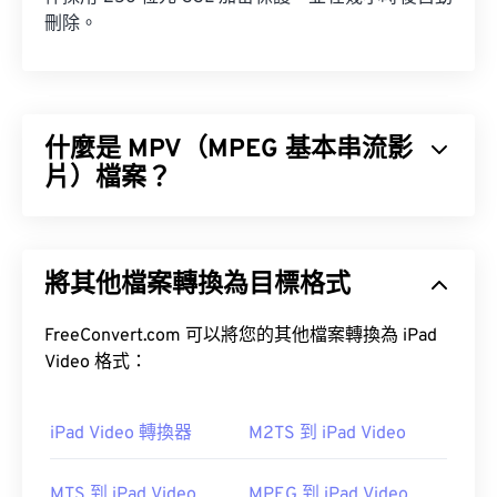
刪除。
什麼是 MPV（MPEG 基本串流影
片）檔案？
MPEG 基本串流影片 (MPV) 是一款免費開源的媒體
播放器軟體，可在包括
Android
在內的多個平台上
將其他檔案轉換為目標格式
運行。
OSC
FreeConvert.com 可以將您的其他檔案轉換為 iPad
Video 格式：
如何開啟 MPV 檔案？
iPad Video 轉換器
M2TS 到 iPad Video
播放 MPV 檔案的最佳方式是使用
MPV 播放器
。
MTS 到 iPad Video
MPEG 到 iPad Video
如果雙擊不起作用，請嘗試使用下列方法之一開啟檔