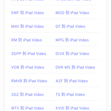
案。在 Windows 系統中，請依照以下
說明
將正確的
應用程式與檔案關聯起來。將檔案重新命名為 MPG
SWF 到 iPad Video
MOD 到 iPad Video
副檔名也可能有所幫助。其他可能適用的播放器包
括：
VLC 媒體播放器
、
Eltima Elmedia Player
、
M4V 到 iPad Video
QT 到 iPad Video
CyberLink PowerDVD 17
或
PentaLoop
PlayerXtreme Media Player
。
RM 到 iPad Video
MPG 到 iPad Video
開發者：
MPlayer 與 MPlayer2 開發者社群
3GPP 到 iPad Video
DIVX 到 iPad Video
初始版本：
2013年
VOB 到 iPad Video
DVR-MS 到 iPad Video
有用的連結：
https://en.wikipedia.org/wiki/Mpv_(media_player)
RMVB 到 iPad Video
ASF 到 iPad Video
https://mpv.io/
3G2 到 iPad Video
TS 到 iPad Video
WTV 到 iPad Video
XVID 到 iPad Video