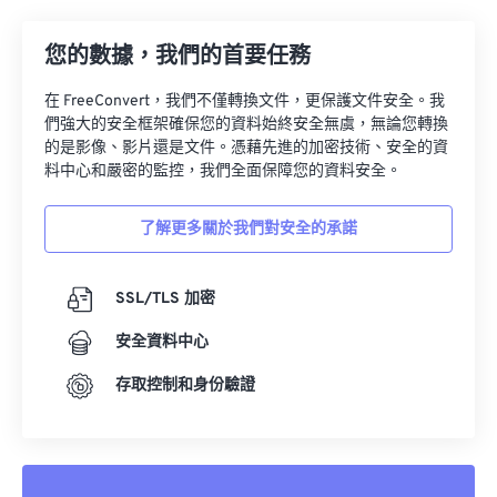
23
23
23
23
23
23
23
23
24
24
24
24
24
24
您的數據，我們的首要任務
25
25
25
25
25
25
在 FreeConvert，我們不僅轉換文件，更保護文件安全。我
們強大的安全框架確保您的資料始終安全無虞，無論您轉換
26
26
26
26
26
26
的是影像、影片還是文件。憑藉先進的加密技術、安全的資
27
27
27
27
27
27
料中心和嚴密的監控，我們全面保障您的資料安全。
28
28
28
28
28
28
了解更多關於我們對安全的承諾
29
29
29
29
29
29
30
30
30
30
30
30
SSL/TLS 加密
31
31
31
31
31
31
安全資料中心
32
32
32
32
32
32
存取控制和身份驗證
33
33
33
33
33
33
34
34
34
34
34
34
35
35
35
35
35
35