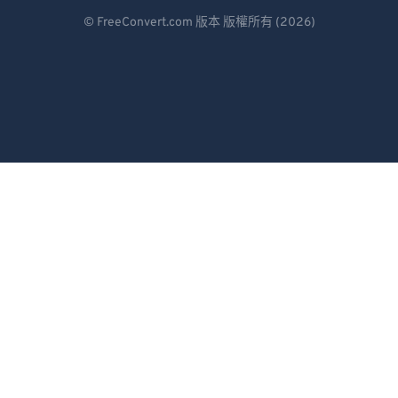
Deutsch
© FreeConvert.com 版本 版權所有 (2026)
Español
Français
Português
Italiano
Dutch
日本語
简体中文
繁體中文
한국어
Svenska