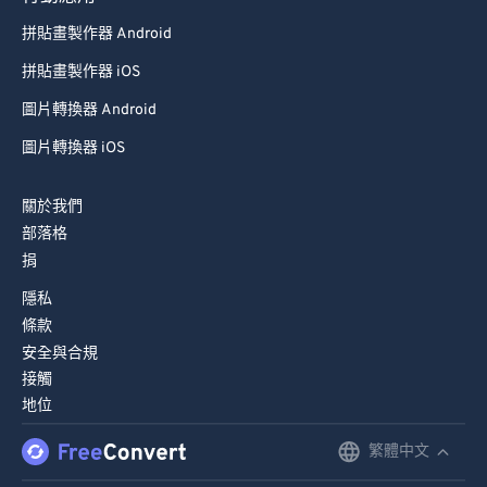
89
89
拼貼畫製作器 Android
90
90
拼貼畫製作器 iOS
91
91
圖片轉換器 Android
92
92
圖片轉換器 iOS
93
93
94
94
關於我們
部落格
95
95
捐
96
96
隱私
97
97
條款
98
98
安全與合規
接觸
99
99
地位
繁體中文
English