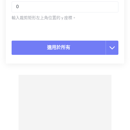
輸入裁剪矩形左上角位置的 y 座標。
適用於所有
重置所有選項
應用預設
另存為預設