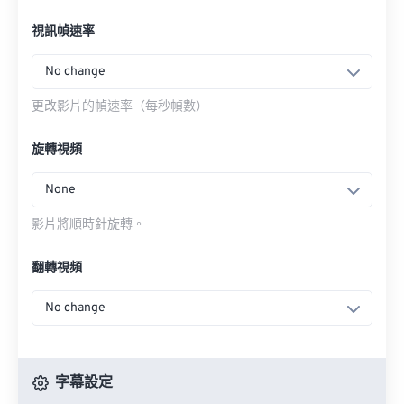
視訊幀速率
No change
更改影片的幀速率（每秒幀數）
旋轉視頻
None
影片將順時針旋轉。
翻轉視頻
No change
字幕設定