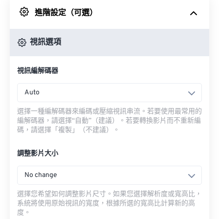
進階設定（可選）
來自 Google 雲端硬碟
視訊選項
來自 OneDrive
視訊編解碼器
來自網址
Auto
選擇一種編解碼器來編碼或壓縮視訊串流。若要使用最常用的
編解碼器，請選擇“自動”（建議）。若要轉換影片而不重新編
碼，請選擇「複製」（不建議）。
調整影片大小
No change
選擇您希望如何調整影片尺寸。如果您選擇解析度或寬高比，
系統將使用原始視訊的寬度，根據所選的寬高比計算新的高
度。