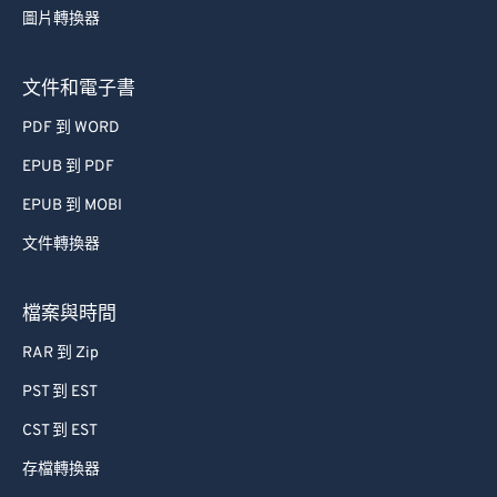
圖片轉換器
63
63
64
64
文件和電子書
65
65
PDF 到 WORD
66
66
EPUB 到 PDF
67
67
EPUB 到 MOBI
68
68
文件轉換器
69
69
70
70
檔案與時間
71
71
RAR 到 Zip
72
72
PST 到 EST
73
73
CST 到 EST
74
74
存檔轉換器
75
75