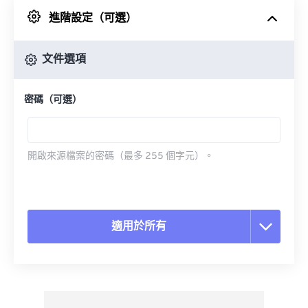
進階設定（可選）
來自 Google 雲端硬碟
文件選項
來自 OneDrive
密碼（可選）
來自網址
開啟來源檔案的密碼（最多 255 個字元）。
適用於所有
重置所有選項
應用預設