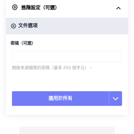
進階設定（可選）
來自 Google 雲端硬碟
文件選項
來自 OneDrive
密碼（可選）
來自網址
開啟來源檔案的密碼（最多 255 個字元）。
適用於所有
重置所有選項
應用預設