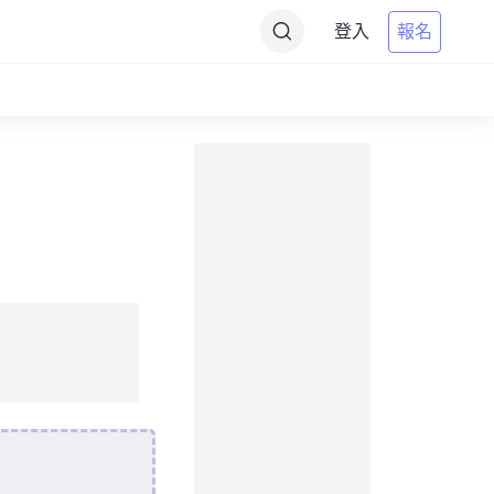
登入
報名