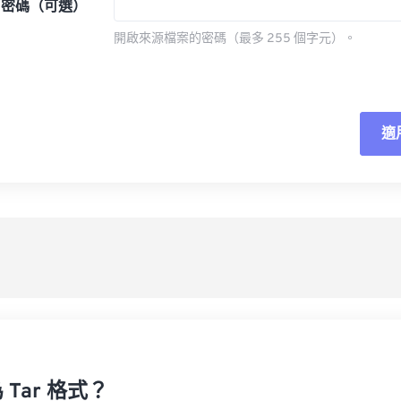
密碼（可選）
開啟來源檔案的密碼（最多 255 個字元）。
適
重
應
另
Tar 格式？