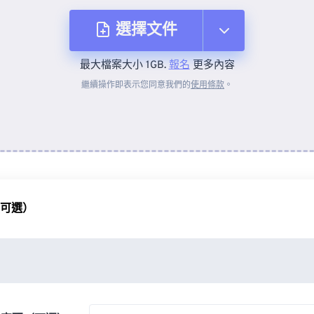
選擇文件
最大檔案大小 1GB.
報名
更多內容
來自裝置
繼續操作即表示您同意我們的
使用條款
。
來自 Dropbox
來自 Google 雲端硬碟
（可選）
來自 OneDrive
來自網址