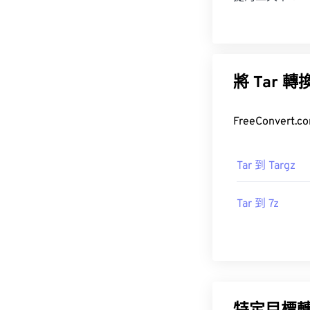
將 Ta
FreeConve
Tar 到 Targz
Tar 到 7z