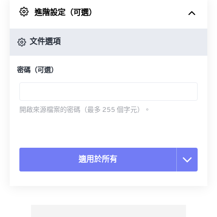
進階設定（可選）
來自 Google 雲端硬碟
文件選項
來自 OneDrive
密碼（可選）
來自網址
開啟來源檔案的密碼（最多 255 個字元）。
適用於所有
重置所有選項
應用預設