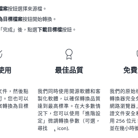
檔案
按鈕選擇來源檔。
為目標檔案
按鈕開始轉換。
「完成」後，點選
下載目標檔
按鈕。
使用
最佳品質
免費
文件，然後點
我們同時使用開源軟體和客
我們的原始
可。您也可以
製化軟體，以確保轉換品質
轉換器完全
案轉換為目標
達到最高標準。在大多數情
網路瀏覽器
況下，您可以使用「進階設
證文件安全
定」微調轉換參數（可選，
用 256 位元
並在幾小時
尋找
icon).