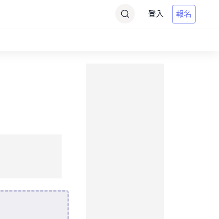
登入
報名