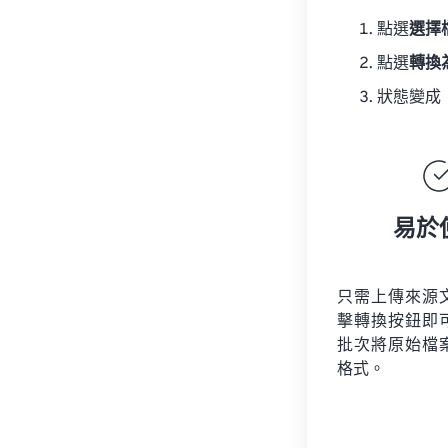
點選
選擇
點選
轉換
狀態變成
易於
只需上傳來源
擊轉換按鈕即
批次將原始檔
格式。