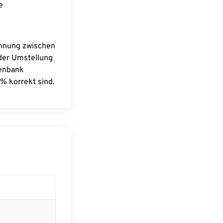
e
chnung zwischen
 der Umstellung
tenbank
% korrekt sind.