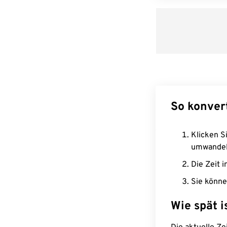
So konver
Klicken Si
umwandel
Die Zeit i
Sie könne
Wie spät i