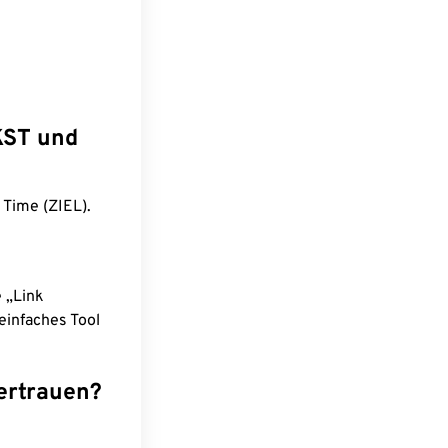
KST und
 Time (ZIEL).
e „Link
einfaches Tool
ertrauen?