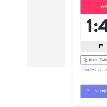
A
In die Zwi
*AKST wurde in A
Link kop