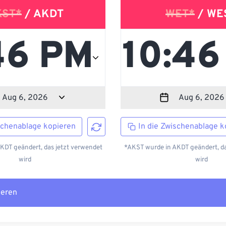
KST*
/ AKDT
WET*
/ WE
schenablage kopieren
In die Zwischenablage k
KDT geändert, das jetzt verwendet
*AKST wurde in AKDT geändert, da
wird
wird
ieren