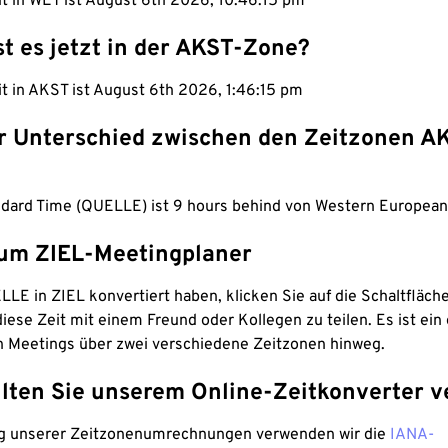
it in WET ist August 6th 2026, 10:46:16 pm
st es jetzt in der AKST-Zone?
it in AKST ist August 6th 2026, 1:46:16 pm
er Unterschied zwischen den Zeitzonen A
ndard Time (QUELLE) ist 9 hours behind von Western European
um ZIEL-Meetingplaner
LE in ZIEL konvertiert haben, klicken Sie auf die Schaltfläch
iese Zeit mit einem Freund oder Kollegen zu teilen. Es ist ein 
n Meetings über zwei verschiedene Zeitzonen hinweg.
lten Sie unserem Online-Zeitkonverter v
g unserer Zeitzonenumrechnungen verwenden wir die
IANA-