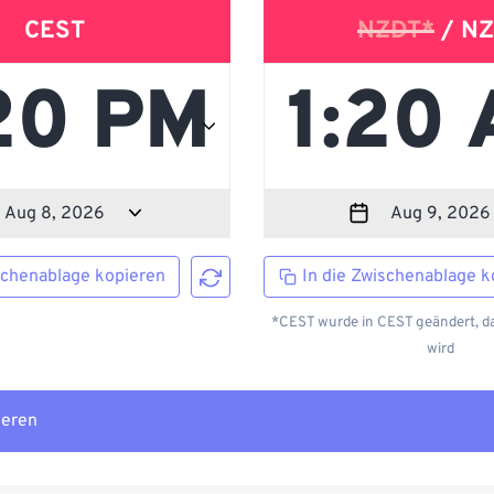
CEST
NZDT*
/ NZ
schenablage kopieren
In die Zwischenablage k
*CEST wurde in CEST geändert, da
wird
ieren