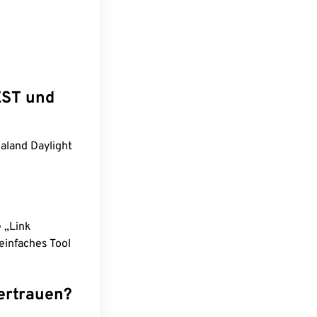
EST und
aland Daylight
e „Link
einfaches Tool
ertrauen?