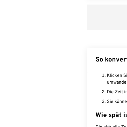
So konver
Klicken Si
umwandel
Die Zeit i
Sie könne
Wie spät i