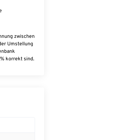
e
chnung zwischen
 der Umstellung
tenbank
% korrekt sind.