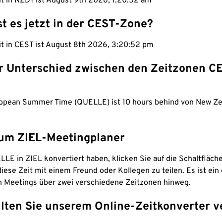
it in NZDT ist August 9th 2026, 1:20:53 am
st es jetzt in der CEST-Zone?
it in CEST ist August 8th 2026, 3:20:53 pm
er Unterschied zwischen den Zeitzonen C
ropean Summer Time (QUELLE) ist 10 hours behind von New Ze
um ZIEL-Meetingplaner
LE in ZIEL konvertiert haben, klicken Sie auf die Schaltfläch
iese Zeit mit einem Freund oder Kollegen zu teilen. Es ist ein 
n Meetings über zwei verschiedene Zeitzonen hinweg.
lten Sie unserem Online-Zeitkonverter v