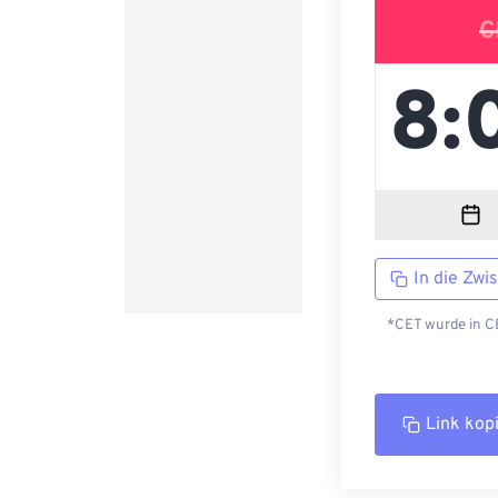
C
In die Zwi
*CET wurde in CE
Link kop