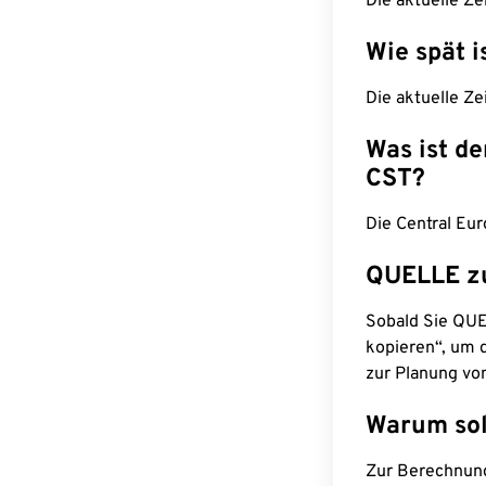
Die aktuelle Ze
Wie spät i
Die aktuelle Ze
Was ist d
CST?
Die Central Eu
QUELLE z
Sobald Sie QUEL
kopieren“, um d
zur Planung vo
Warum sol
Zur Berechnun