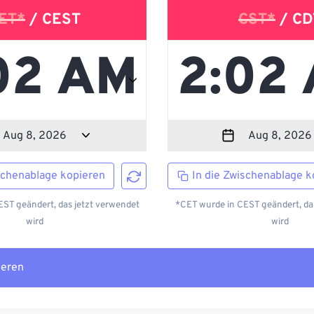
ET*
/ CEST
CST*
/ CD
schenablage kopieren
In die Zwischenablage k
ST geändert, das jetzt verwendet
*CET wurde in CEST geändert, da
wird
wird
ieren