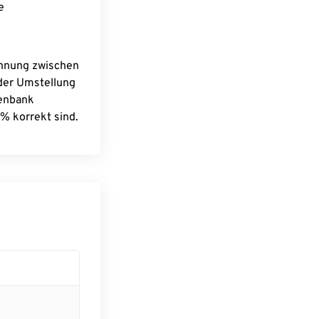
e
chnung zwischen
 der Umstellung
tenbank
% korrekt sind.