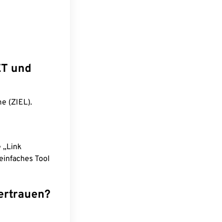
ET und
e (ZIEL).
e „Link
einfaches Tool
ertrauen?