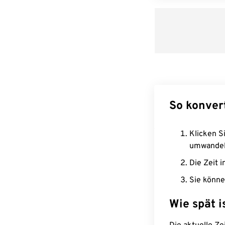
So konver
Klicken Si
umwandel
Die Zeit i
Sie könne
Wie spät i