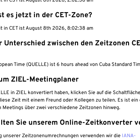
it in CST ist August 8th 2026, 2:02:39 am
st es jetzt in der CET-Zone?
it in CET ist August 8th 2026, 8:02:39 am
er Unterschied zwischen den Zeitzonen C
ropean Time (QUELLE) ist 6 hours ahead von Cuba Standard Tim
um ZIEL-Meetingplaner
LE in ZIEL konvertiert haben, klicken Sie auf die Schaltfläch
iese Zeit mit einem Freund oder Kollegen zu teilen. Es ist ein 
n Meetings über zwei verschiedene Zeitzonen hinweg.
lten Sie unserem Online-Zeitkonverter v
g unserer Zeitzonenumrechnungen verwenden wir die
IANA-