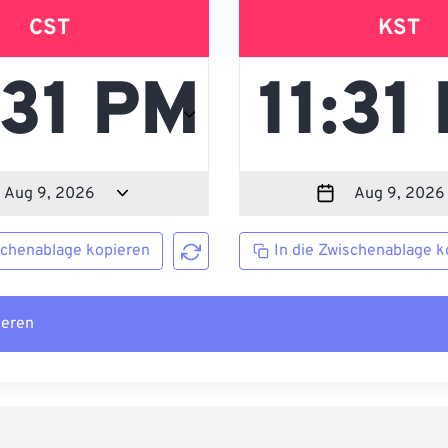
CST
KST
schenablage kopieren
In die Zwischenablage k
ieren