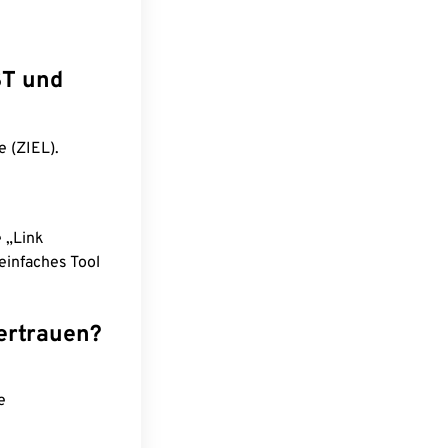
ST und
 (ZIEL).
e „Link
einfaches Tool
ertrauen?
e