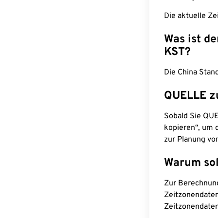
Die aktuelle Ze
Was ist d
KST?
Die China Stan
QUELLE z
Sobald Sie QUEL
kopieren“, um d
zur Planung vo
Warum sol
Zur Berechnun
Zeitzonendaten
Zeitzonendaten