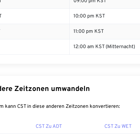
T
09:00 pm KST
T
10:00 pm KST
T
11:00 pm KST
12:00 am KST (Mitternacht)
dere Zeitzonen umwandeln
m kann CST in diese anderen Zeitzonen konvertieren:
CST Zu ADT
CST Zu WET