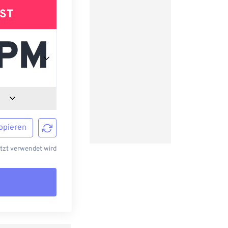
ST
opieren
etzt verwendet wird