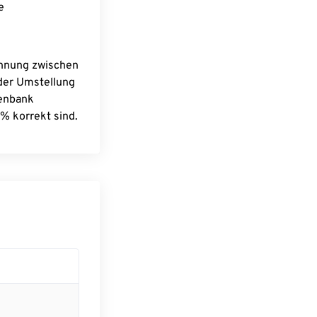
e
chnung zwischen
 der Umstellung
tenbank
% korrekt sind.