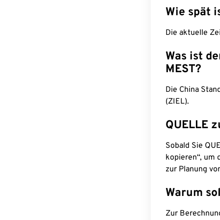
Wie spät i
Die aktuelle Ze
Was ist d
MEST?
Die China Stan
(ZIEL).
QUELLE z
Sobald Sie QUEL
kopieren“, um d
zur Planung vo
Warum sol
Zur Berechnun