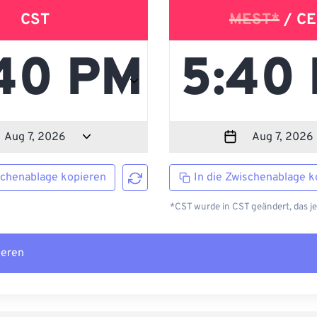
CST
MEST*
/ CE
schenablage kopieren
In die Zwischenablage k
*CST wurde in CST geändert, das j
ieren