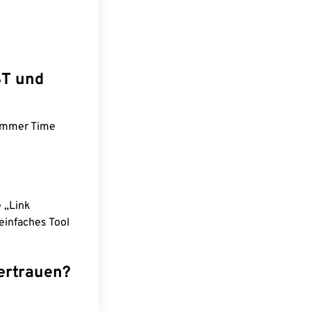
ST und
Summer Time
e „Link
einfaches Tool
ertrauen?