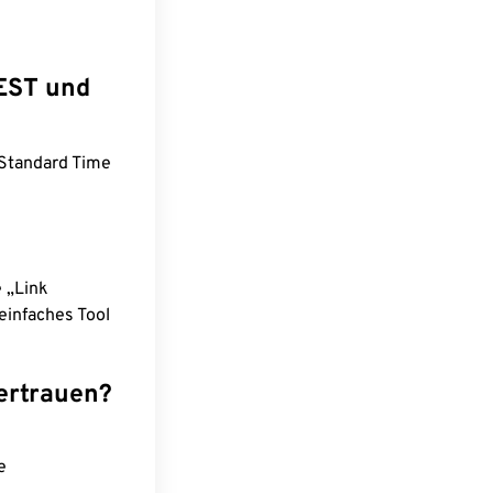
WEST und
Standard Time
e „Link
einfaches Tool
ertrauen?
e