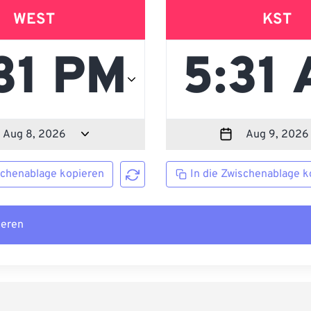
WEST
KST
schenablage kopieren
In die Zwischenablage k
ieren