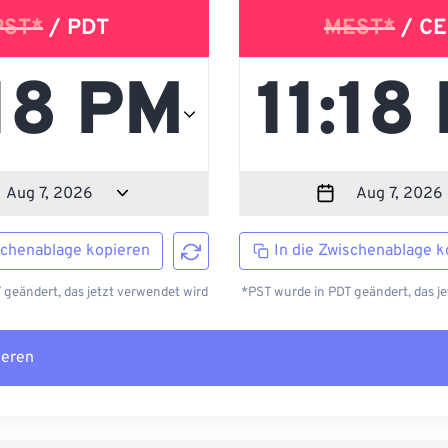
PST*
/ PDT
MEST*
/ CE
schenablage kopieren
In die Zwischenablage k
 geändert, das jetzt verwendet wird
*PST wurde in PDT geändert, das je
ieren