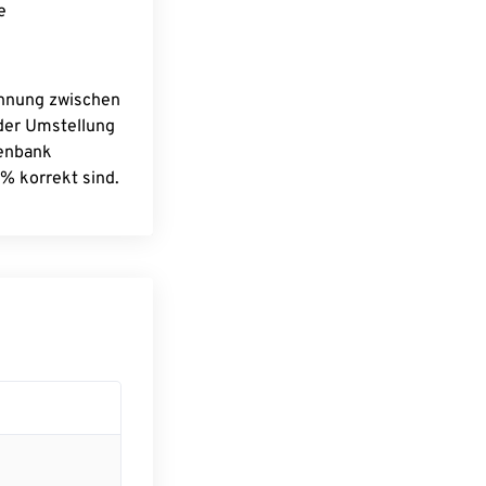
e
chnung zwischen
 der Umstellung
tenbank
% korrekt sind.