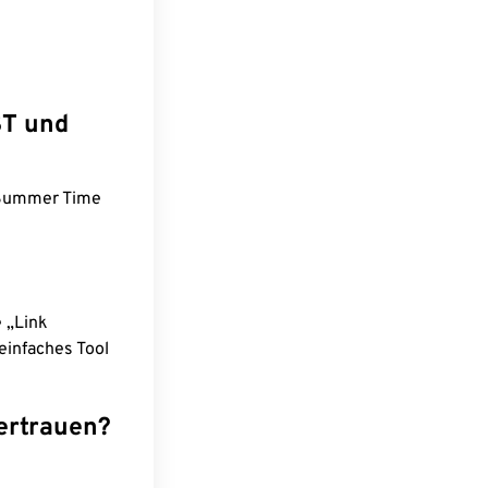
ST und
n Summer Time
e „Link
einfaches Tool
ertrauen?