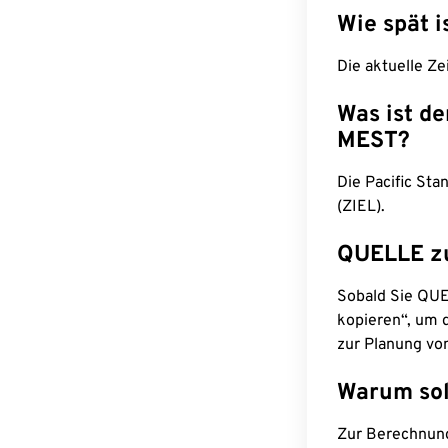
Wie spät i
Die aktuelle Ze
Was ist d
MEST?
Die Pacific St
(ZIEL).
QUELLE z
Sobald Sie QUEL
kopieren“, um d
zur Planung vo
Warum sol
Zur Berechnun