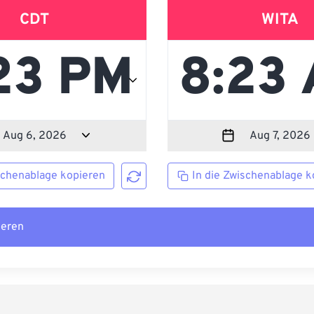
CDT
WITA
schenablage kopieren
In die Zwischenablage k
ieren