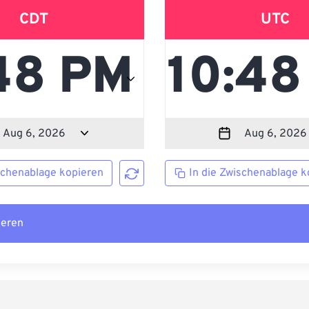
CDT
UTC
schenablage kopieren
In die Zwischenablage k
ieren