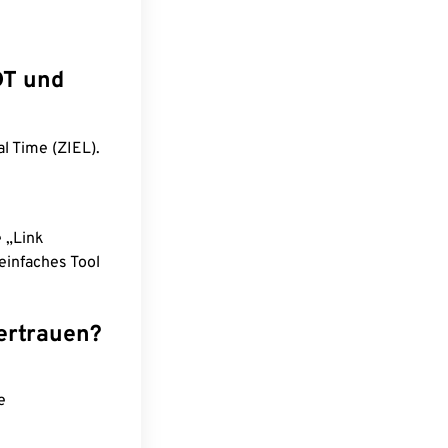
DT und
l Time (ZIEL).
e „Link
einfaches Tool
ertrauen?
e