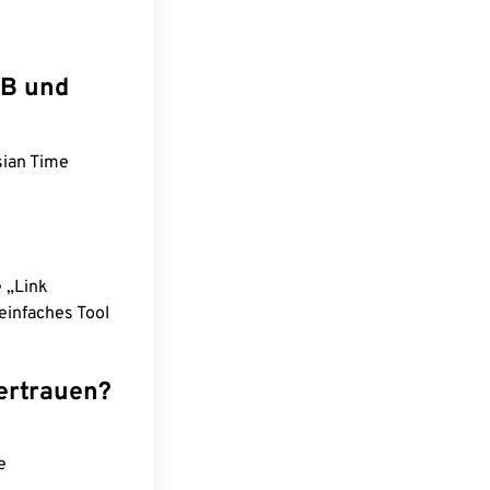
IB und
sian Time
e „Link
einfaches Tool
ertrauen?
e