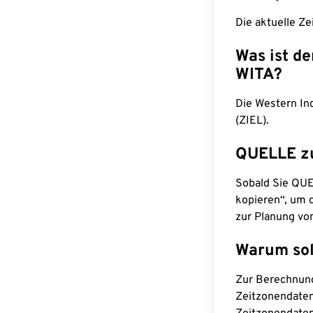
Die aktuelle Ze
Was ist d
WITA?
Die Western In
(ZIEL).
QUELLE z
Sobald Sie QUEL
kopieren“, um d
zur Planung vo
Warum sol
Zur Berechnun
Zeitzonendaten