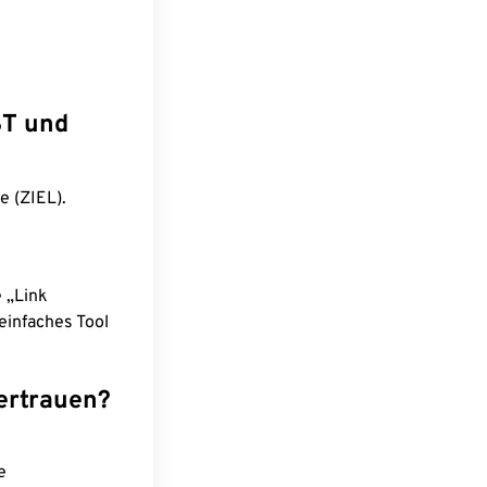
ST und
e (ZIEL).
e „Link
einfaches Tool
ertrauen?
e