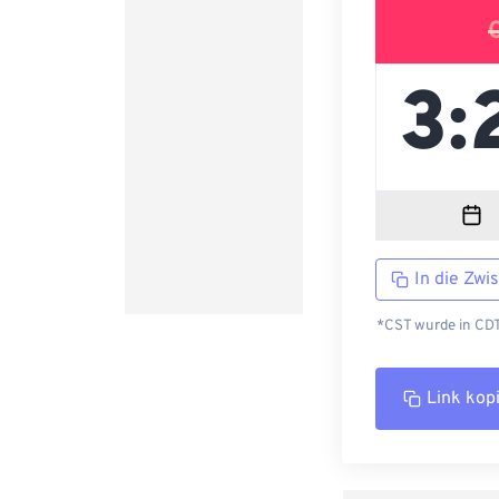
In die Zwi
*CST wurde in CDT 
Link kop