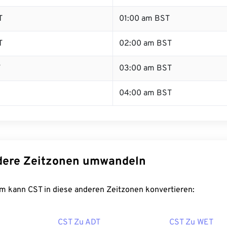
T
01:00 am BST
T
02:00 am BST
T
03:00 am BST
04:00 am BST
dere Zeitzonen umwandeln
m kann CST in diese anderen Zeitzonen konvertieren:
CST Zu ADT
CST Zu WET