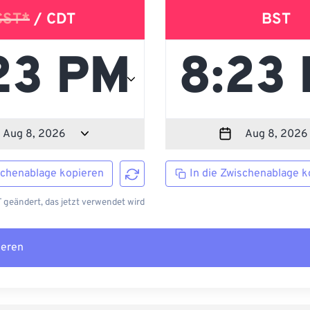
CST*
/ CDT
BST
schenablage kopieren
In die Zwischenablage k
geändert, das jetzt verwendet wird
ieren