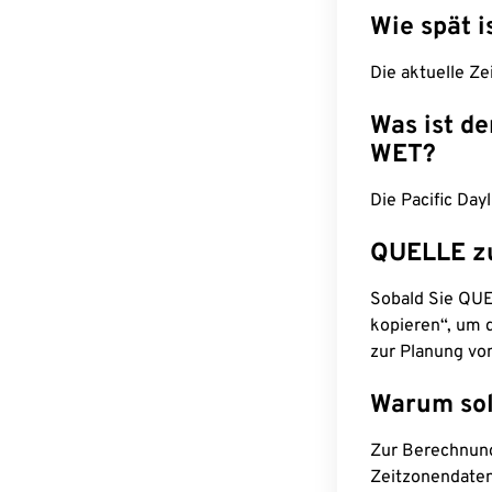
Wie spät i
Die aktuelle Ze
Was ist d
WET?
Die Pacific Da
QUELLE z
Sobald Sie QUEL
kopieren“, um d
zur Planung vo
Warum sol
Zur Berechnun
Zeitzonendaten