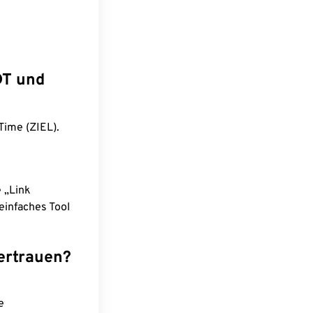
DT und
Time (ZIEL).
e „Link
einfaches Tool
ertrauen?
e