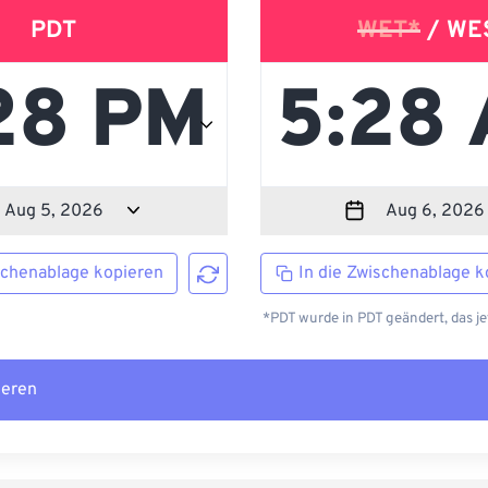
PDT
WET*
/ WE
schenablage kopieren
In die Zwischenablage k
*PDT wurde in PDT geändert, das je
ieren