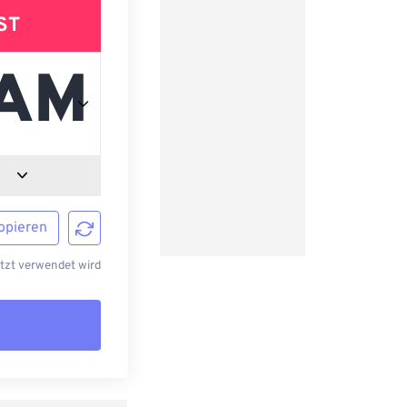
ST
opieren
etzt verwendet wird