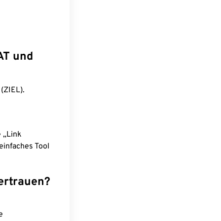
AT und
(ZIEL).
e „Link
einfaches Tool
ertrauen?
e