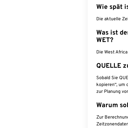
Wie spät i
Die aktuelle Ze
Was ist d
WET?
Die West Afric
QUELLE z
Sobald Sie QUEL
kopieren“, um d
zur Planung vo
Warum sol
Zur Berechnun
Zeitzonendaten