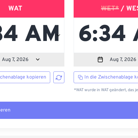
WAT
WET*
/ WE
schenablage kopieren
In die Zwischenablage k
*WAT wurde in WAT geändert, das j
ieren