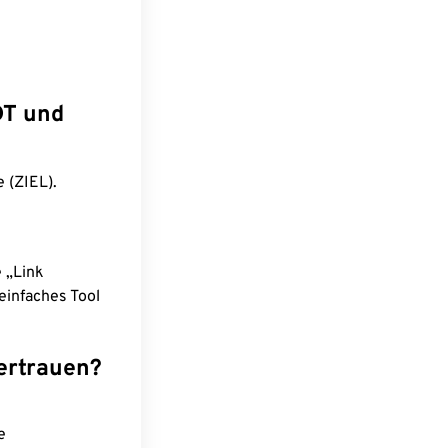
DT und
 (ZIEL).
e „Link
einfaches Tool
ertrauen?
e