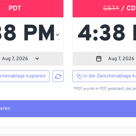
PDT
CST*
/ CD
schenablage kopieren
In die Zwischenablage k
*PDT wurde in PDT geändert, das je
ieren