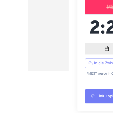
M
In die Zwi
*MEST wurde in C
Link kop