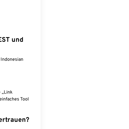
EST und
 Indonesian
e „Link
einfaches Tool
ertrauen?