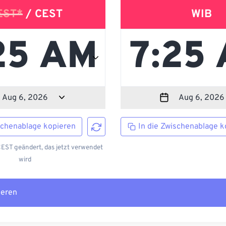
EST*
/ CEST
WIB
schenablage kopieren
In die Zwischenablage k
EST geändert, das jetzt verwendet
wird
ieren