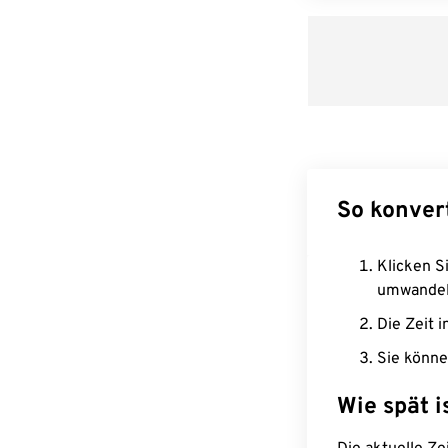
So konver
Klicken Si
umwandel
Die Zeit i
Sie könne
Wie spät i