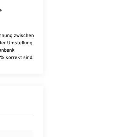
e
chnung zwischen
 der Umstellung
tenbank
% korrekt sind.