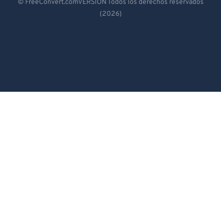
© FreeConvert.comVERSIÓN Todos los derechos reservados
(2026)
Español
Français
Português
Italiano
Dutch
日本語
简体中文
繁體中文
한국어
Svenska
Türkçe