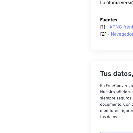
La última versi
Fuentes
[1] -
APNG frent
[2] -
Navegador
Tus datos
En FreeConvert, n
Nuestro sólido si
siempre seguros, 
documento. Con c
monitoreo riguros
tus datos.