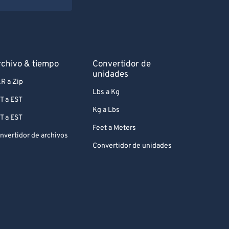
chivo & tiempo
Convertidor de
unidades
R a Zip
Lbs a Kg
T a EST
Kg a Lbs
T a EST
Feet a Meters
nvertidor de archivos
Convertidor de unidades