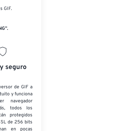
s GIF.
NG”.
 y seguro
versor de GIF a
uito y funciona
ier navegador
ás, todos los
tán protegidos
SSL de 256 bits
inan en pocas