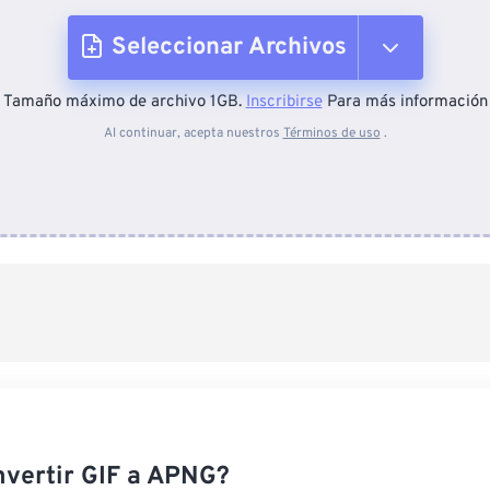
Seleccionar Archivos
Tamaño máximo de archivo 1GB.
Inscribirse
Para más información
Desde el dispositivo
Al continuar, acepta nuestros
Términos de uso
.
Desde Dropbox
Desde Google Drive
Desde OneDrive
Desde URL
vertir GIF a APNG?