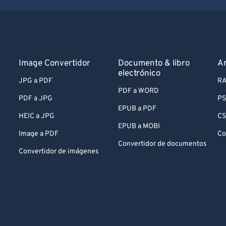
Image Convertidor
Documento & libro
Ar
electrónico
JPG a PDF
RA
PDF a WORD
PDF a JPG
PS
EPUB a PDF
HEIC a JPG
CS
EPUB a MOBI
Image a PDF
Co
Convertidor de documentos
Convertidor de imágenes