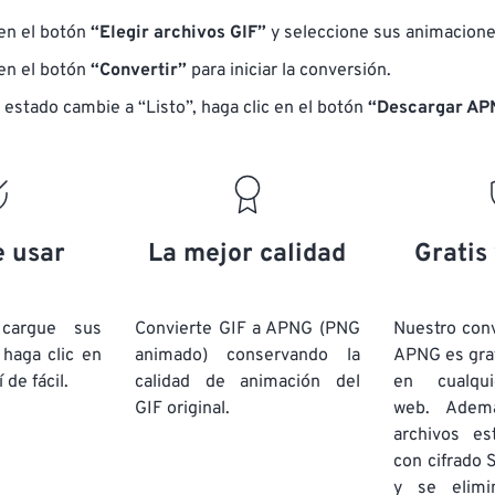
 en el botón
“Elegir archivos GIF”
y seleccione sus animacione
 en el botón
“Convertir”
para iniciar la conversión.
 estado cambie a “Listo”, haga clic en el botón
“Descargar AP
e usar
La mejor calidad
Gratis
cargue sus
Convierte GIF a APNG (PNG
Nuestro con
 haga clic en
animado) conservando la
APNG es grat
 de fácil.
calidad de animación del
en cualqu
GIF original.
web. Adem
archivos es
con cifrado 
y se elim