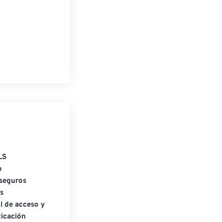
LS
o
seguros
s
l de acceso y
icación