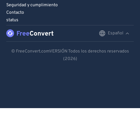
Seguridad y cumplimiento
Contacto
status
Español
English
Deutsch
© FreeConvert.comVERSIÓN Todos los derechos reservados
(2026)
Español
Français
Português
Italiano
Dutch
日本語
简体中文