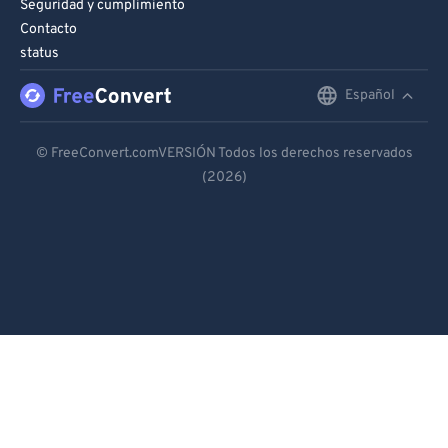
Seguridad y cumplimiento
Contacto
status
Español
English
Deutsch
© FreeConvert.comVERSIÓN Todos los derechos reservados
(2026)
Español
Français
Português
Italiano
Dutch
日本語
简体中文