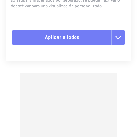
softsubs, almacenados por separado, se pueden activar o
desactivar para una visualización personalizada.
Aplicar a todos
Restablecer todas las opciones
Aplicar desde el ajuste preestablecido
Guardar como preestablecido