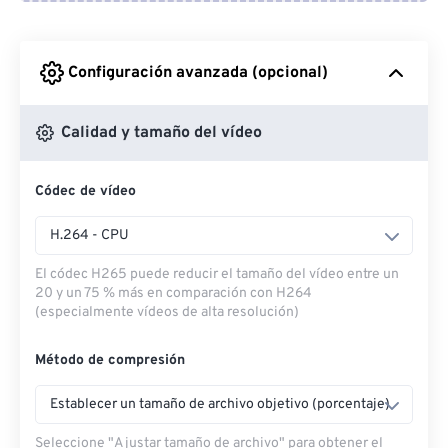
Desde Google Drive
Configuración avanzada (opcional)
Desde OneDrive
Calidad y tamaño del vídeo
Códec de vídeo
Desde URL
H.264 - CPU
El códec H265 puede reducir el tamaño del vídeo entre un
20 y un 75 % más en comparación con H264
(especialmente vídeos de alta resolución)
Método de compresión
Establecer un tamaño de archivo objetivo (porcentaje)
Seleccione "Ajustar tamaño de archivo" para obtener el