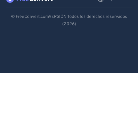
Deutsch
© FreeConvert.comVERSIÓN Todos los derechos reservados
(2026)
Español
Français
Português
Italiano
Dutch
日本語
简体中文
繁體中文
한국어