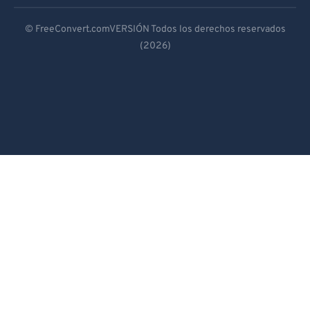
Deutsch
© FreeConvert.comVERSIÓN Todos los derechos reservados
(2026)
Español
Français
Português
Italiano
Dutch
日本語
简体中文
繁體中文
한국어
Svenska