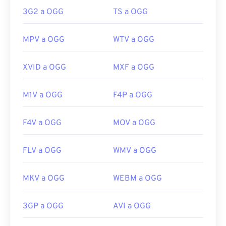
Enlaces útiles:
3G2 a OGG
TS a OGG
https://xiph.org/vorbis/
https://en.wikipedia.org/wiki/MP3
https://mpeg.chiariglione.org/standards/mpeg-
MPV a OGG
WTV a OGG
a/music-player-application-format.html
XVID a OGG
MXF a OGG
M1V a OGG
F4P a OGG
F4V a OGG
MOV a OGG
FLV a OGG
WMV a OGG
MKV a OGG
WEBM a OGG
3GP a OGG
AVI a OGG