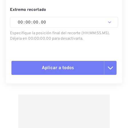
Extremo recortado
00
:
00
:
00
.
00
Especifique la posición final del recorte (HH:MM:SS.MS).
Déjela en 00:00:00.00 para desactivarla.
Aplicar a todos
Restablecer todas las opciones
Aplicar desde el ajuste preestablecido
Guardar como preestablecido