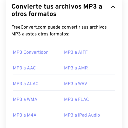
Convierte tus archivos MP3 a
otros formatos
FreeConvert.com puede convertir sus archivos
MP3 a estos otros formatos:
MP3 Convertidor
MP3 a AIFF
00
00
00
00
00
00
00
00
MP3 a AAC
MP3 a AMR
MP3 a ALAC
MP3 a WAV
00
00
00
00
00
00
00
00
01
01
01
01
01
01
01
01
MP3 a WMA
MP3 a FLAC
02
02
02
02
02
02
02
02
MP3 a M4A
MP3 a iPad Audio
03
03
03
03
03
03
03
03
04
04
04
04
04
04
04
04