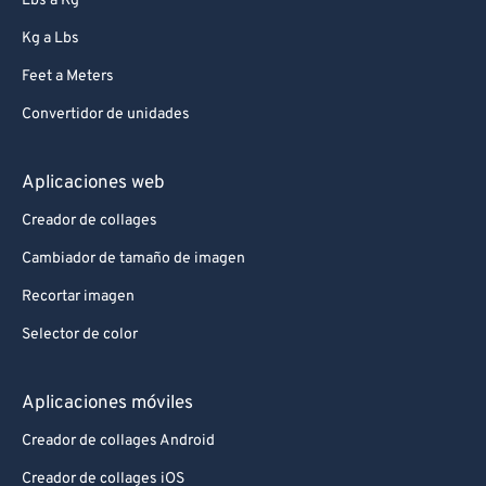
Lbs a Kg
84
84
Kg a Lbs
85
85
Feet a Meters
86
86
Convertidor de unidades
87
87
88
88
Aplicaciones web
89
89
Creador de collages
90
90
Cambiador de tamaño de imagen
91
91
Recortar imagen
92
92
Selector de color
93
93
94
94
Aplicaciones móviles
95
95
Creador de collages Android
96
96
Creador de collages iOS