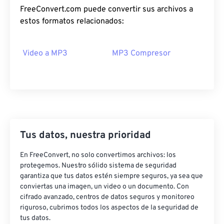
FreeConvert.com puede convertir sus archivos a
18
18
18
18
18
18
18
18
estos formatos relacionados:
19
19
19
19
19
19
19
19
20
20
20
20
20
20
20
20
Video a MP3
MP3 Compresor
21
21
21
21
21
21
21
21
22
22
22
22
22
22
22
22
23
23
23
23
23
23
23
23
24
24
24
24
24
24
25
25
25
25
25
25
Tus datos, nuestra prioridad
26
26
26
26
26
26
En FreeConvert, no solo convertimos archivos: los
27
27
27
27
27
27
protegemos. Nuestro sólido sistema de seguridad
garantiza que tus datos estén siempre seguros, ya sea que
28
28
28
28
28
28
conviertas una imagen, un video o un documento. Con
cifrado avanzado, centros de datos seguros y monitoreo
29
29
29
29
29
29
riguroso, cubrimos todos los aspectos de la seguridad de
30
30
30
30
30
30
tus datos.