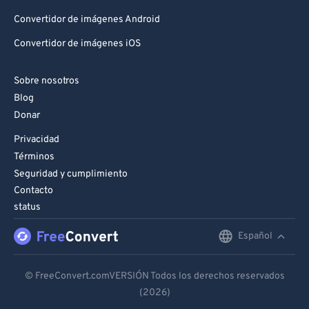
97
97
Convertidor de imágenes Android
98
98
Convertidor de imágenes iOS
99
99
Sobre nosotros
Blog
Donar
Privacidad
Términos
Seguridad y cumplimiento
Contacto
status
Español
English
Deutsch
© FreeConvert.comVERSIÓN Todos los derechos reservados
(2026)
Español