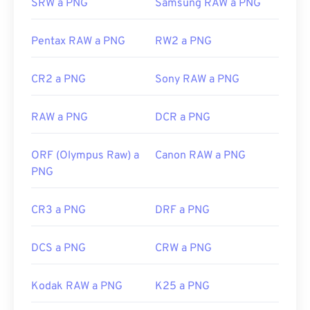
SRW a PNG
Samsung RAW a PNG
Desarrollado por:
PNG Development Group
Pentax RAW a PNG
RW2 a PNG
Lanzamiento inicial:
1 de octubre de 1996
CR2 a PNG
Sony RAW a PNG
Enlaces útiles:
Artículo de LifeWire sobre los PNG
RAW a PNG
DCR a PNG
Artículo de Wiki sobre PNG
Herramientas PNG relacionadas:
ORF (Olympus Raw) a
Canon RAW a PNG
PNG
Utilice nuestro
Selector de color
para elegir
colores de las imágenes
CR3 a PNG
DRF a PNG
DCS a PNG
CRW a PNG
Kodak RAW a PNG
K25 a PNG