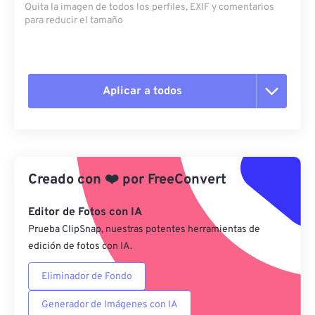
Quita la imagen de todos los perfiles, EXIF ​​y comentarios
para reducir el tamaño
Aplicar a todos
Restablecer todas las opciones
Aplicar desde el ajuste preestablecido
Creado con
❤️
por
FreeConvert
Guardar como preestablecido
Editor de Fotos con IA
Prueba ClipSnap, nuestras potentes herramientas de
edición de fotos con IA.
Eliminador de Fondo
Generador de Imágenes con IA