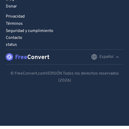
Donar
Privacidad
Términos
Seguridad y cumplimiento
Contacto
status
Español
English
Deutsch
© FreeConvert.comVERSIÓN Todos los derechos reservados
(2026)
Español
Français
Português
Italiano
Dutch