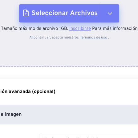
Seleccionar Archivos
Tamaño máximo de archivo 1GB.
Inscribirse
Para más información
Desde el dispositivo
Al continuar, acepta nuestros
Términos de uso
.
Desde Dropbox
Desde Google Drive
ión avanzada (opcional)
Desde OneDrive
de imagen
Desde URL