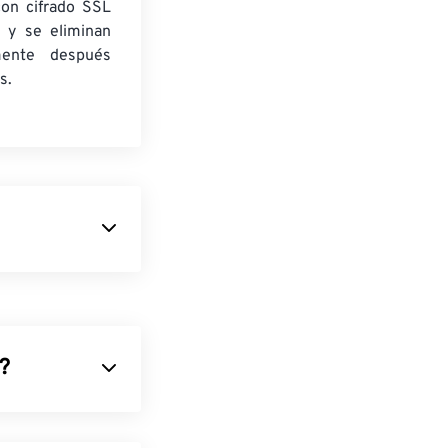
con cifrado SSL
 y se eliminan
mente después
s.
a
para crear
P son hasta un
átiles)
, con
nas web y
)?
mprime