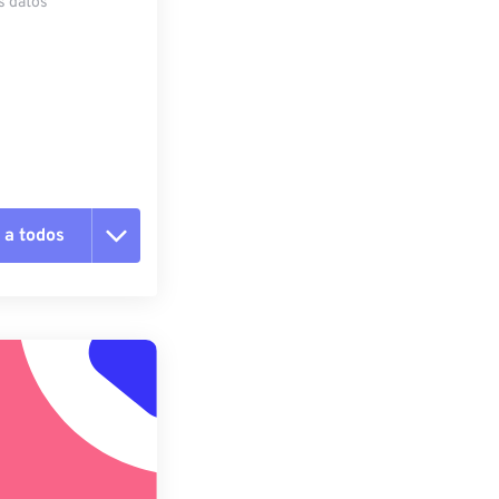
s datos
 a todos
pciones
 preestablecido
lecido