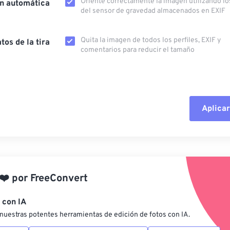
Oriente correctamente la imagen utilizando lo
ón automática
del sensor de gravedad almacenados en EXIF
Quita la imagen de todos los perfiles, EXIF ​​y
tos de la tira
comentarios para reducir el tamaño
Aplicar
Restablecer todas las o
Aplicar desde el ajuste
❤️
por
FreeConvert
Guardar como preestab
 con IA
nuestras potentes herramientas de edición de fotos con IA.