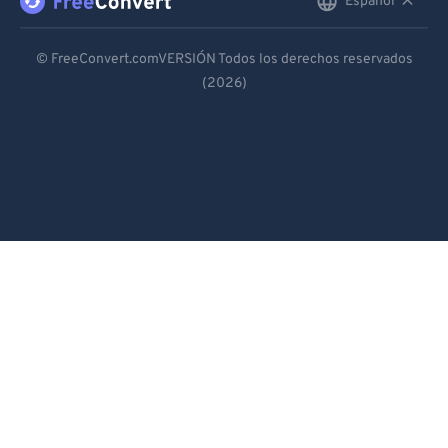
Español
English
Deutsch
© FreeConvert.comVERSIÓN Todos los derechos reservados
(2026)
Español
Français
Português
Italiano
Dutch
日本語
简体中文
繁體中文
한국어