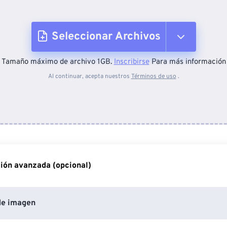
Seleccionar Archivos
Tamaño máximo de archivo 1GB.
Inscribirse
Para más información
Desde el dispositivo
Al continuar, acepta nuestros
Términos de uso
.
Desde Dropbox
Desde Google Drive
ión avanzada (opcional)
Desde OneDrive
de imagen
Desde URL