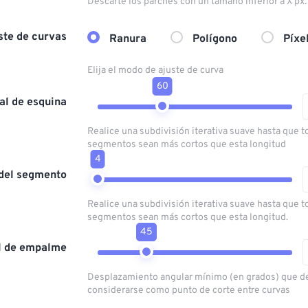
Descarte los parches con un tamaño inferior a X px.
ste de curvas
Ranura
Polígono
Píxe
Elija el modo de ajuste de curva
60
l de esquina
Realice una subdivisión iterativa suave hasta que t
segmentos sean más cortos que esta longitud
4
 del segmento
Realice una subdivisión iterativa suave hasta que t
segmentos sean más cortos que esta longitud.
45
l de empalme
Desplazamiento angular mínimo (en grados) que d
considerarse como punto de corte entre curvas