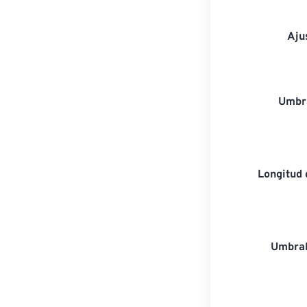
Aju
Umbra
Longitud
Umbra