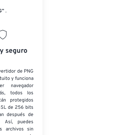
G”
.
 y seguro
vertidor de PNG
tuito y funciona
ier navegador
ás, todos los
tán protegidos
SSL de 256 bits
nan después de
. Así, puedes
us archivos sin