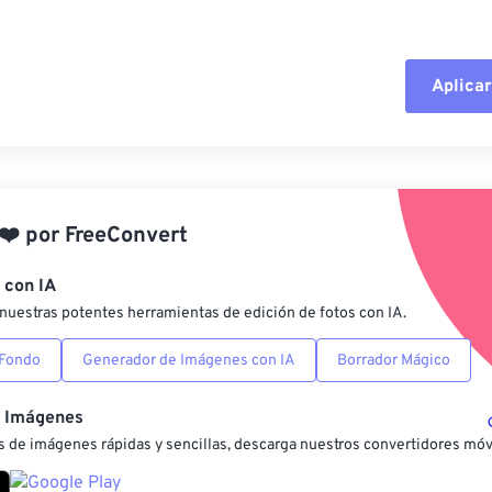
Aplicar
Restablecer todas las o
Aplicar desde el ajuste
❤️
por
FreeConvert
Guardar como preestab
 con IA
nuestras potentes herramientas de edición de fotos con IA.
 Fondo
Generador de Imágenes con IA
Borrador Mágico
e Imágenes
 de imágenes rápidas y sencillas, descarga nuestros convertidores móv