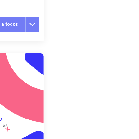
 a todos
pciones
 preestablecido
lecido
iles.