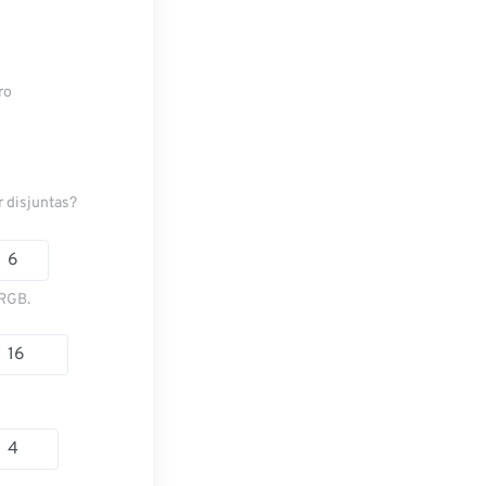
ro
r disjuntas?
 RGB.