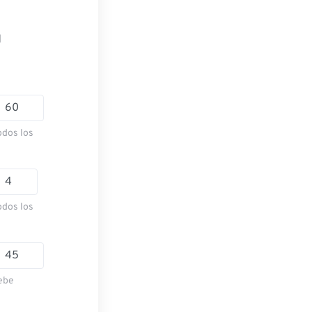
l
odos los
odos los
ebe