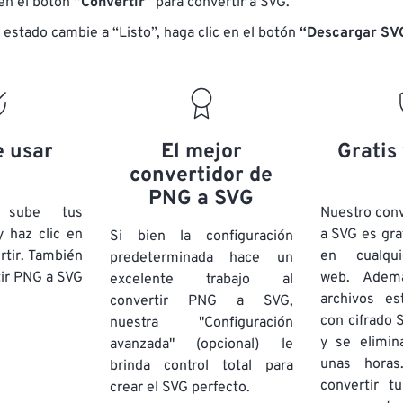
 en el botón
“Convertir”
para convertir a SVG.
 estado cambie a “Listo”, haga clic en el botón
“Descargar SV
e usar
El mejor
Gratis
convertidor de
PNG a SVG
e sube tus
Nuestro con
 haz clic en
a SVG es gra
Si bien la configuración
rtir. También
en cualqu
predeterminada hace un
ir PNG a SVG
web. Adem
excelente trabajo al
archivos es
convertir PNG a SVG,
con cifrado 
nuestra "Configuración
y se elimi
avanzada" (opcional) le
unas horas
brinda control total para
convertir t
crear el SVG perfecto.