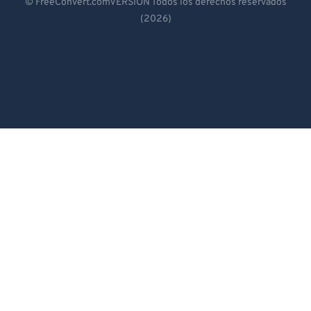
© FreeConvert.comVERSIÓN Todos los derechos reservados
(2026)
Español
Français
Português
Italiano
Dutch
日本語
简体中文
繁體中文
한국어
Svenska
Türkçe