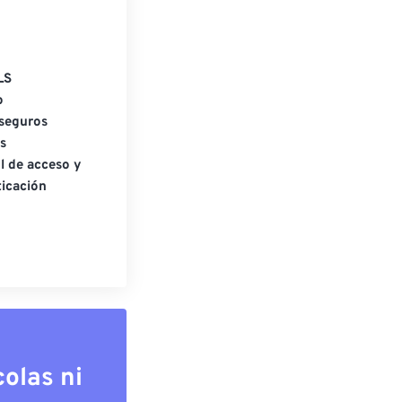
LS
o
seguros
s
l de acceso y
icación
olas ni