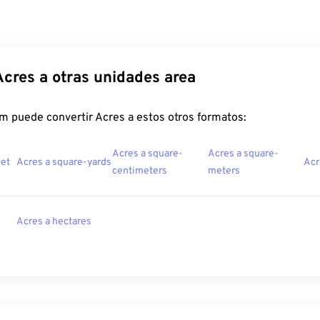
Acres a otras unidades area
m puede convertir Acres a estos otros formatos:
Acres a square-
Acres a square-
eet
Acres a square-yards
Acr
centimeters
meters
Acres a hectares