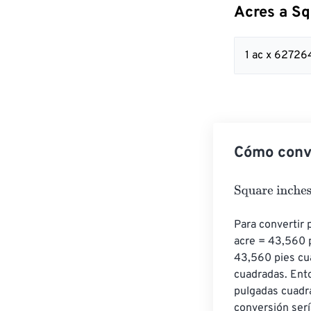
Acres a Sq
1 ac x 62726
Cómo conve
Square inches
Para convertir 
acre = 43,560 p
43,560 pies cu
cuadradas. Ento
pulgadas cuadra
conversión ser