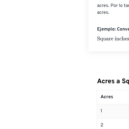
acres. Por lo 
acres.
Ejemplo: Conve
Square inches
Acres a S
Acres
1
2