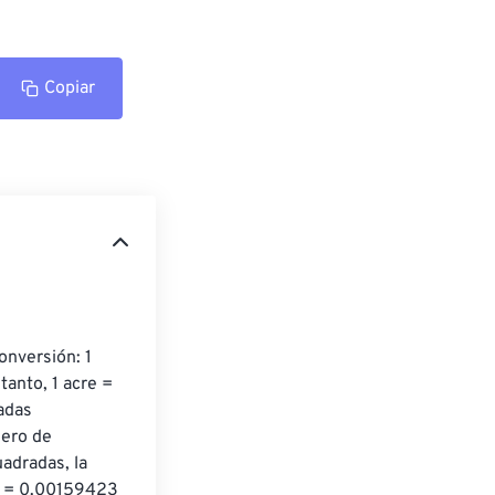
Copiar
onversión: 1 
anto, 1 acre = 
adas 
mero de 
adradas, la 
s = 0.00159423 