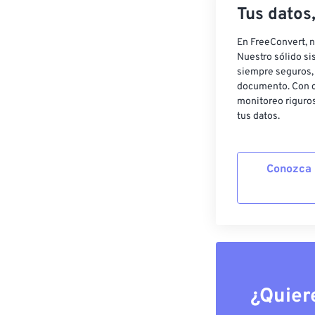
Tus datos
En FreeConvert, n
Nuestro sólido si
siempre seguros, 
documento. Con c
monitoreo riguros
tus datos.
Conozca 
¿Quier