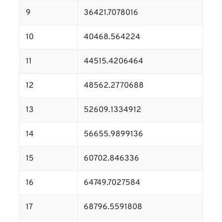
9
36421.7078016
10
40468.564224
11
44515.4206464
12
48562.2770688
13
52609.1334912
14
56655.9899136
15
60702.846336
16
64749.7027584
17
68796.5591808