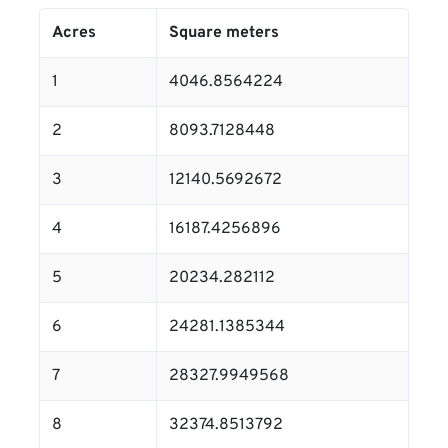
Acres
Square meters
1
4046.8564224
2
8093.7128448
3
12140.5692672
4
16187.4256896
5
20234.282112
6
24281.1385344
7
28327.9949568
8
32374.8513792