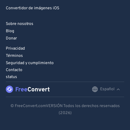
Convertidor de imágenes iOS
Sobre nosotros
Blog
Donar
Privacidad
Términos
Seguridad y cumplimiento
Contacto
status
Español
English
Deutsch
© FreeConvert.comVERSIÓN Todos los derechos reservados
(2026)
Español
Français