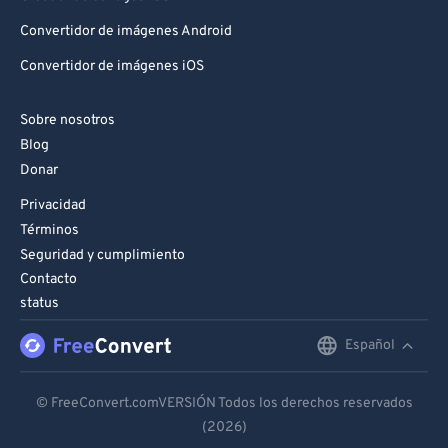
Convertidor de imágenes Android
Convertidor de imágenes iOS
Sobre nosotros
Blog
Donar
Privacidad
Términos
Seguridad y cumplimiento
Contacto
status
Español
English
Deutsch
© FreeConvert.comVERSIÓN Todos los derechos reservados
(2026)
Español