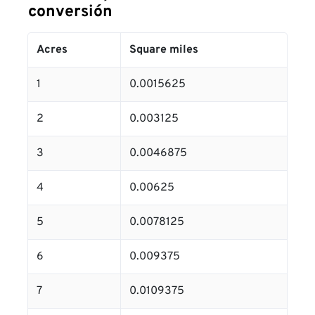
conversión
Acres
Square miles
1
0.0015625
2
0.003125
3
0.0046875
4
0.00625
5
0.0078125
6
0.009375
7
0.0109375