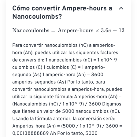
Cómo convertir Ampere-hours a
Nanocoulombs?
Nanocoulombs
=
Ampere-hours
×
3.6
e
+
12
Para convertir nanoculombios (nC) a amperios-
hora (Ah), puedes utilizar los siguientes factores 
de conversión: 1 nanoculombios (nC) = 1 x 10^-9 
culombios (C) 1 culombios (C) = 1 amperio-
segundo (A·s) 1 amperio-hora (Ah) = 3600 
amperios-segundos (A·s) Por lo tanto, para 
convertir nanoculombios a amperios-hora, puedes 
utilizar la siguiente fórmula: Amperios-hora (Ah) = 
(Nanoculombios (nC) / 1 x 10^-9) / 3600 Digamos 
que tienes un valor de 5000 nanoculombios (nC). 
Usando la fórmula anterior, la conversión sería: 
Amperios-hora (Ah) = (5000 / 1 x 10^-9) / 3600 = 
0,00138888889 Ah Por lo tanto, 5000 