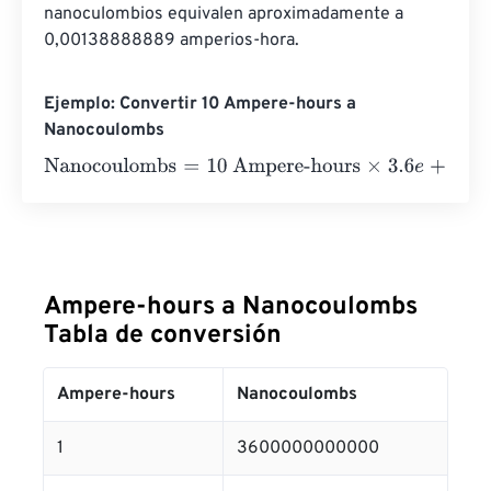
nanoculombios equivalen aproximadamente a 
0,00138888889 amperios-hora.
Ejemplo: Convertir 10 Ampere-hours a
Nanocoulombs
Nanocoulombs
=
10 Ampere-hours
×
3.6
e
+
12
=
36000000
Ampere-hours a Nanocoulombs
Tabla de conversión
Ampere-hours
Nanocoulombs
1
3600000000000